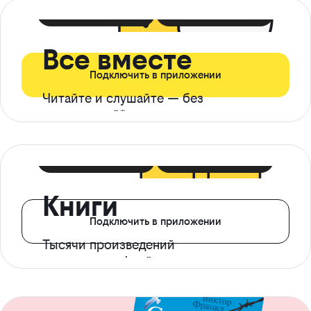
399 ₽ в мес
21 ₽ в день
Все вместе
Подключить в приложении
Читайте и слушайте — без
ограничений*
299 ₽ в мес
14 ₽ в день
Книги
Подключить в приложении
Тысячи произведений
с доступом офлайн