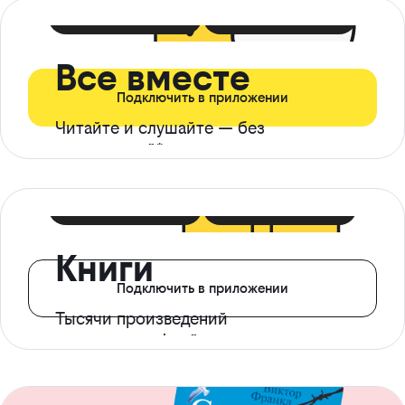
399 ₽ в мес
21 ₽ в день
Все вместе
Подключить в приложении
Читайте и слушайте — без
ограничений*
299 ₽ в мес
14 ₽ в день
Книги
Подключить в приложении
Тысячи произведений
с доступом офлайн