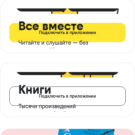
399 ₽ в мес
21 ₽ в день
Все вместе
Подключить в приложении
Читайте и слушайте — без
ограничений*
299 ₽ в мес
14 ₽ в день
Книги
Подключить в приложении
Тысячи произведений
с доступом офлайн