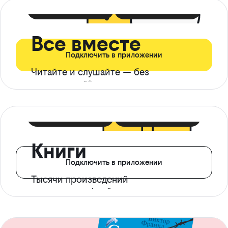
399 ₽ в мес
21 ₽ в день
Все вместе
Подключить в приложении
Читайте и слушайте — без
ограничений*
299 ₽ в мес
14 ₽ в день
Книги
Подключить в приложении
Тысячи произведений
с доступом офлайн