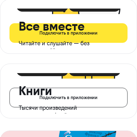
399 ₽ в мес
21 ₽ в день
Все вместе
Подключить в приложении
Читайте и слушайте — без
ограничений*
299 ₽ в мес
14 ₽ в день
Книги
Подключить в приложении
Тысячи произведений
с доступом офлайн