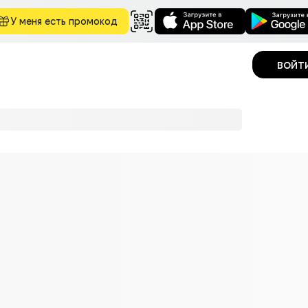
У меня есть промокод
войт