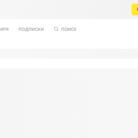
иги
подписки
поиск