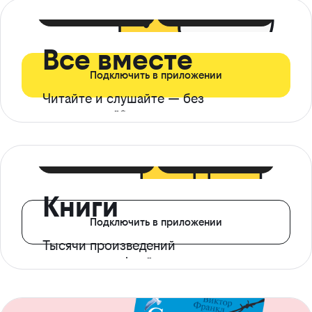
399 ₽ в мес
21 ₽ в день
Все вместе
Подключить в приложении
Читайте и слушайте — без
ограничений*
299 ₽ в мес
14 ₽ в день
Книги
Подключить в приложении
Тысячи произведений
с доступом офлайн