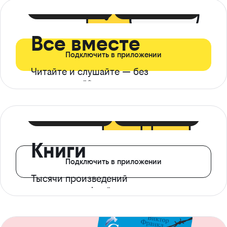
399 ₽ в мес
21 ₽ в день
Все вместе
Подключить в приложении
Читайте и слушайте — без
ограничений*
299 ₽ в мес
14 ₽ в день
Книги
Подключить в приложении
Тысячи произведений
с доступом офлайн