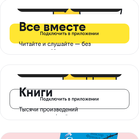
399 ₽ в мес
21 ₽ в день
Все вместе
Подключить в приложении
Читайте и слушайте — без
ограничений*
299 ₽ в мес
14 ₽ в день
Книги
Подключить в приложении
Тысячи произведений
с доступом офлайн