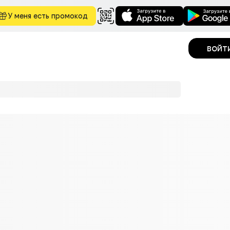
У меня есть промокод
войт