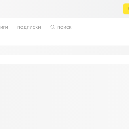
иги
подписки
поиск