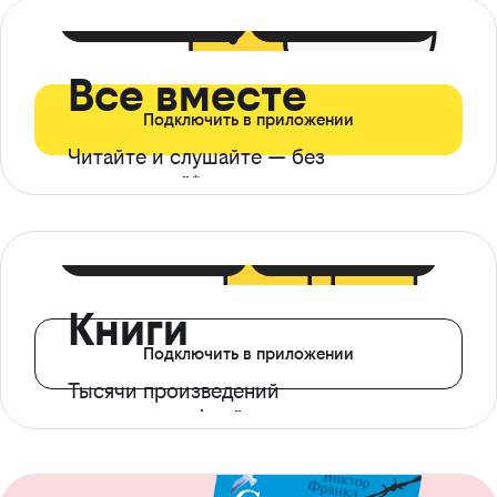
399 ₽ в мес
21 ₽ в день
Все вместе
Подключить в приложении
Читайте и слушайте — без
ограничений*
299 ₽ в мес
14 ₽ в день
Книги
Подключить в приложении
Тысячи произведений
с доступом офлайн