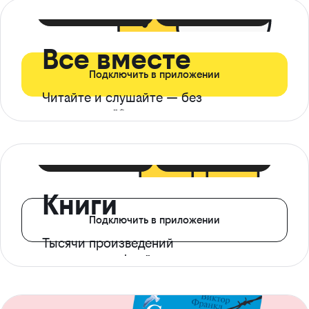
399 ₽ в мес
21 ₽ в день
Все вместе
Подключить в приложении
Читайте и слушайте — без
ограничений*
299 ₽ в мес
14 ₽ в день
Книги
Подключить в приложении
Тысячи произведений
с доступом офлайн