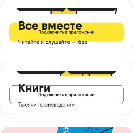
399 ₽ в мес
21 ₽ в день
Все вместе
Подключить в приложении
Читайте и слушайте — без
ограничений*
299 ₽ в мес
14 ₽ в день
Книги
Подключить в приложении
Тысячи произведений
с доступом офлайн