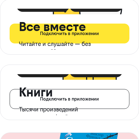
399 ₽ в мес
21 ₽ в день
Все вместе
Подключить в приложении
Читайте и слушайте — без
ограничений*
299 ₽ в мес
14 ₽ в день
Книги
Подключить в приложении
Тысячи произведений
с доступом офлайн