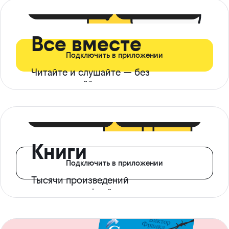
399 ₽ в мес
21 ₽ в день
Все вместе
Подключить в приложении
Читайте и слушайте — без
ограничений*
299 ₽ в мес
14 ₽ в день
Книги
Подключить в приложении
Тысячи произведений
с доступом офлайн