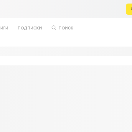
иги
подписки
поиск