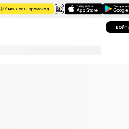
У меня есть промокод
войт