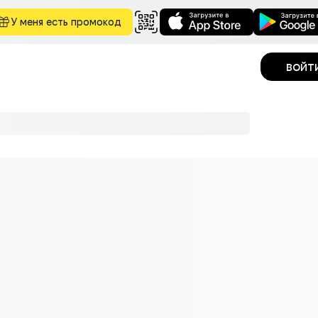
У меня есть промокод
войт