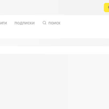
иги
подписки
поиск