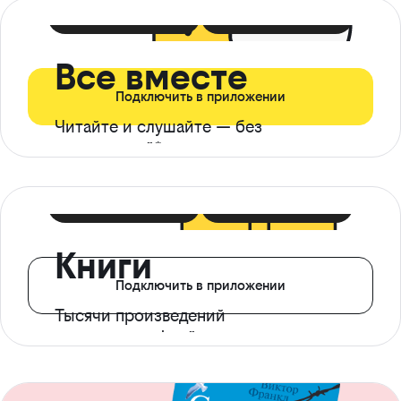
399 ₽ в мес
21 ₽ в день
Все вместе
Подключить в приложении
Читайте и слушайте — без
ограничений*
299 ₽ в мес
14 ₽ в день
Книги
Подключить в приложении
Тысячи произведений
с доступом офлайн