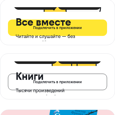
399 ₽ в мес
21 ₽ в день
Все вместе
Подключить в приложении
Читайте и слушайте — без
ограничений*
299 ₽ в мес
14 ₽ в день
Книги
Подключить в приложении
Тысячи произведений
с доступом офлайн