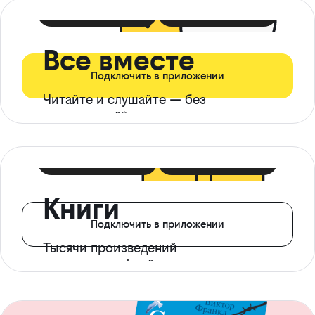
399 ₽ в мес
21 ₽ в день
Все вместе
Подключить в приложении
Читайте и слушайте — без
ограничений*
299 ₽ в мес
14 ₽ в день
Книги
Подключить в приложении
Тысячи произведений
с доступом офлайн