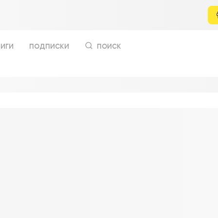
иги
подписки
поиск