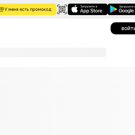
У меня есть промокод
войт