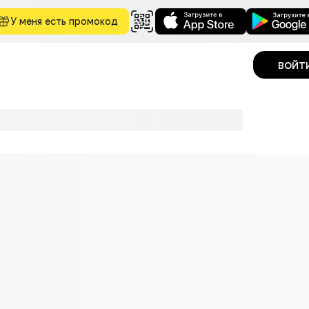
У меня есть промокод
войт