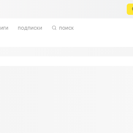
иги
подписки
поиск