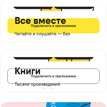
399 ₽ в мес
21 ₽ в день
Все вместе
Подключить в приложении
Читайте и слушайте — без
ограничений*
299 ₽ в мес
14 ₽ в день
Книги
Подключить в приложении
Тысячи произведений
с доступом офлайн