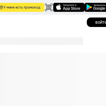
У меня есть промокод
войт