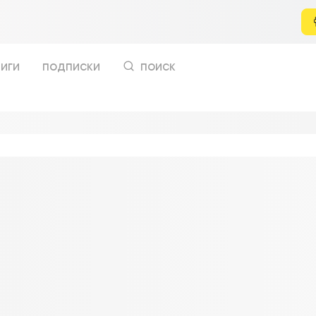
иги
подписки
поиск