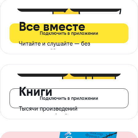
399 ₽ в мес
21 ₽ в день
Все вместе
Подключить в приложении
Читайте и слушайте — без
ограничений*
299 ₽ в мес
14 ₽ в день
Книги
Подключить в приложении
Тысячи произведений
с доступом офлайн