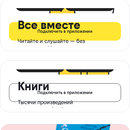
399 ₽ в мес
21 ₽ в день
Все вместе
Подключить в приложении
Читайте и слушайте — без
ограничений*
299 ₽ в мес
14 ₽ в день
Книги
Подключить в приложении
Тысячи произведений
с доступом офлайн