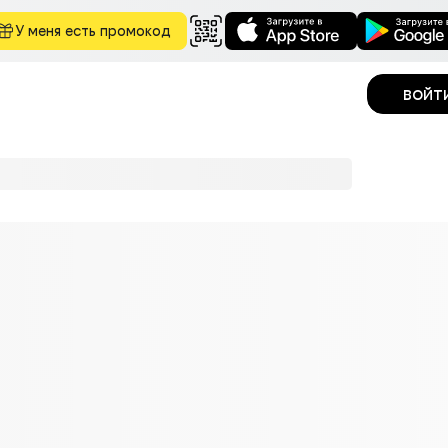
У меня есть промокод
войт