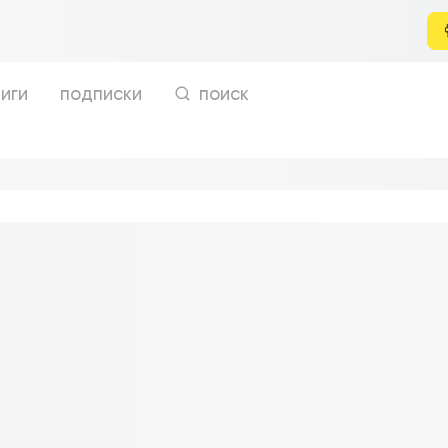
иги
подписки
поиск