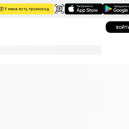
У меня есть промокод
войт