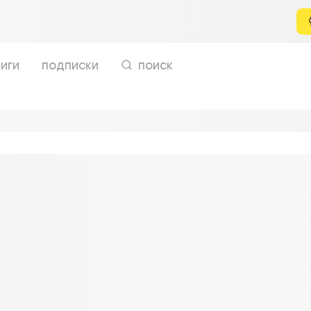
иги
подписки
поиск