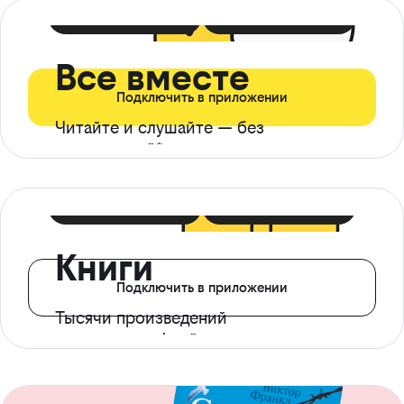
399 ₽ в мес
21 ₽ в день
Все вместе
Подключить в приложении
Читайте и слушайте — без
ограничений*
299 ₽ в мес
14 ₽ в день
Книги
Подключить в приложении
Тысячи произведений
с доступом офлайн