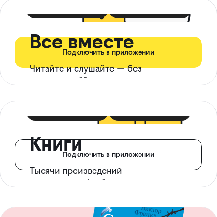
399 ₽ в мес
21 ₽ в день
Все вместе
Подключить в приложении
Читайте и слушайте — без
ограничений*
299 ₽ в мес
14 ₽ в день
Книги
Подключить в приложении
Тысячи произведений
с доступом офлайн