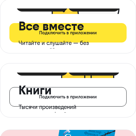
399 ₽ в мес
21 ₽ в день
Все вместе
Подключить в приложении
Читайте и слушайте — без
ограничений*
299 ₽ в мес
14 ₽ в день
Книги
Подключить в приложении
Тысячи произведений
с доступом офлайн