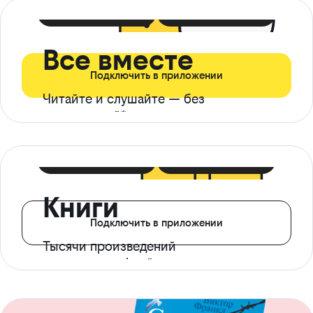
399 ₽ в мес
21 ₽ в день
Все вместе
Подключить в приложении
Читайте и слушайте — без
ограничений*
299 ₽ в мес
14 ₽ в день
Книги
Подключить в приложении
Тысячи произведений
с доступом офлайн