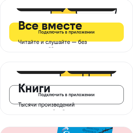
399 ₽ в мес
21 ₽ в день
Все вместе
Подключить в приложении
Читайте и слушайте — без
ограничений*
299 ₽ в мес
14 ₽ в день
Книги
Подключить в приложении
Тысячи произведений
с доступом офлайн