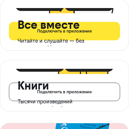
399 ₽ в мес
21 ₽ в день
Все вместе
Подключить в приложении
Читайте и слушайте — без
ограничений*
299 ₽ в мес
14 ₽ в день
Книги
Подключить в приложении
Тысячи произведений
с доступом офлайн