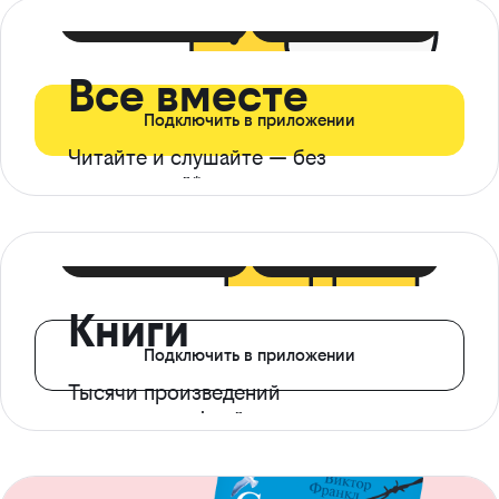
399 ₽ в мес
21 ₽ в день
Все вместе
Подключить в приложении
Читайте и слушайте — без
ограничений*
299 ₽ в мес
14 ₽ в день
Книги
Подключить в приложении
Тысячи произведений
с доступом офлайн