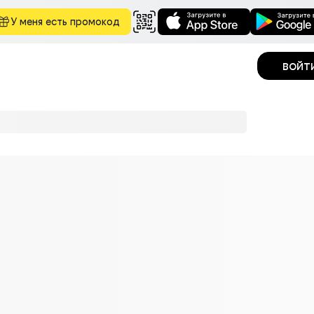
У меня есть промокод
войт