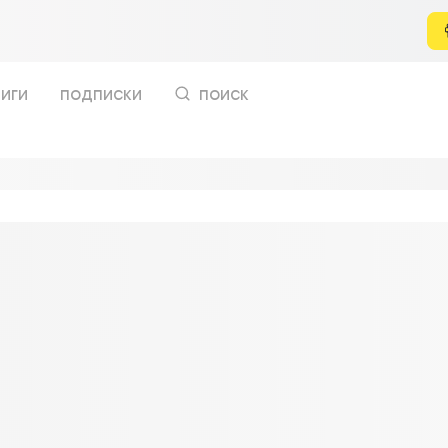
иги
подписки
поиск