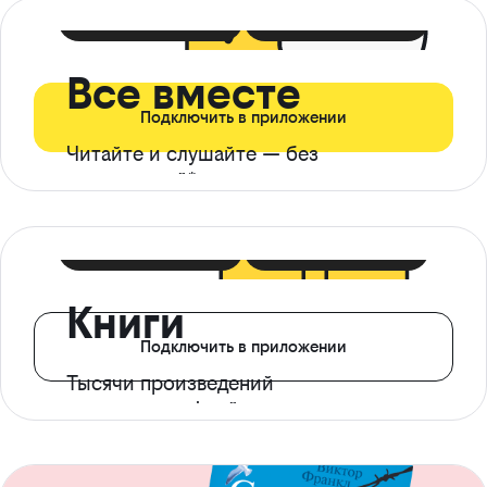
399 ₽ в мес
21 ₽ в день
Все вместе
Подключить в приложении
Читайте и слушайте — без
ограничений*
299 ₽ в мес
14 ₽ в день
Книги
Подключить в приложении
Тысячи произведений
с доступом офлайн