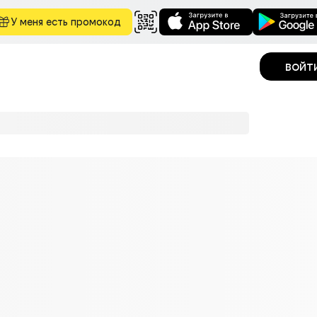
У меня есть промокод
войт