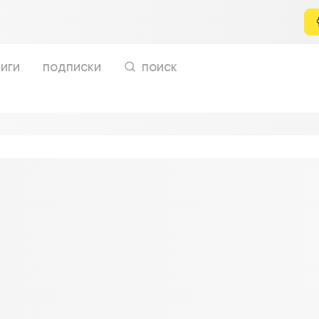
иги
подписки
поиск