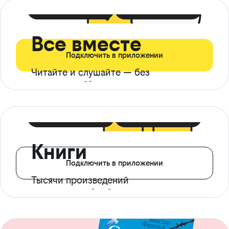
399 ₽ в мес
21 ₽ в день
Все вместе
Подключить в приложении
Читайте и слушайте — без
ограничений*
299 ₽ в мес
14 ₽ в день
Книги
Подключить в приложении
Тысячи произведений
с доступом офлайн