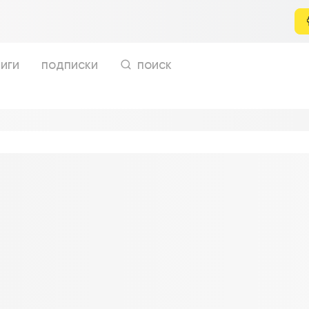
иги
подписки
поиск