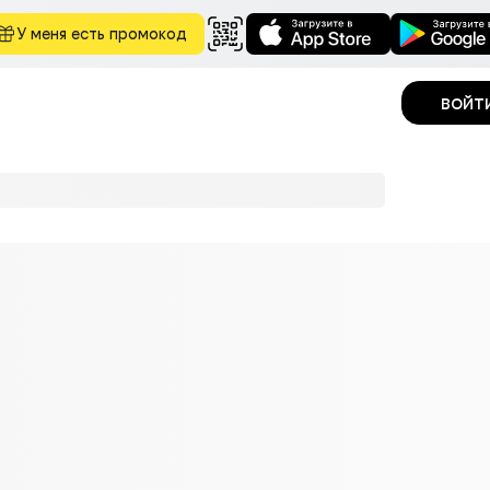
У меня есть промокод
войт