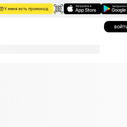
У меня есть промокод
войт