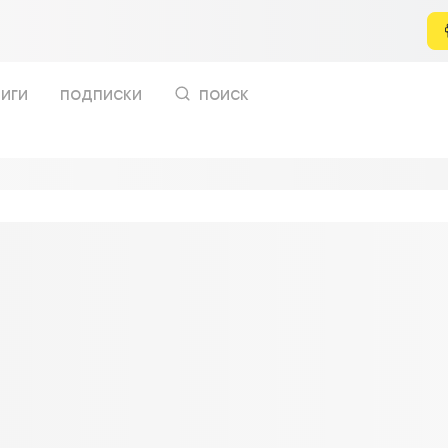
иги
подписки
поиск