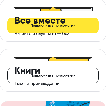
399 ₽ в мес
21 ₽ в день
Все вместе
Подключить в приложении
Читайте и слушайте — без
ограничений*
299 ₽ в мес
14 ₽ в день
Книги
Подключить в приложении
Тысячи произведений
с доступом офлайн