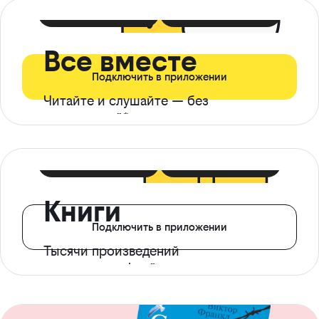
399 ₽ в мес
21 ₽ в день
Все вместе
Подключить в приложении
Читайте и слушайте — без
ограничений*
299 ₽ в мес
14 ₽ в день
Книги
Подключить в приложении
Тысячи произведений
с доступом офлайн