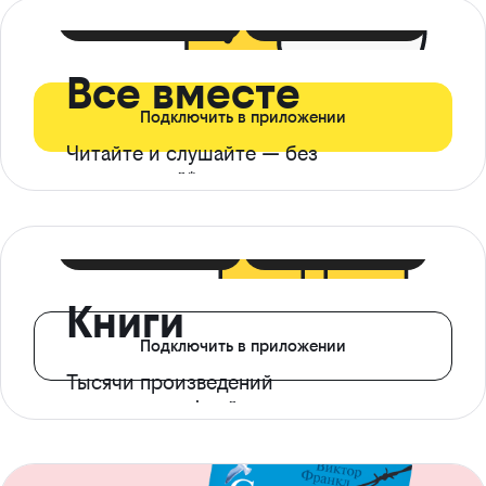
399 ₽ в мес
21 ₽ в день
Все вместе
Подключить в приложении
Читайте и слушайте — без
ограничений*
299 ₽ в мес
14 ₽ в день
Книги
Подключить в приложении
Тысячи произведений
с доступом офлайн