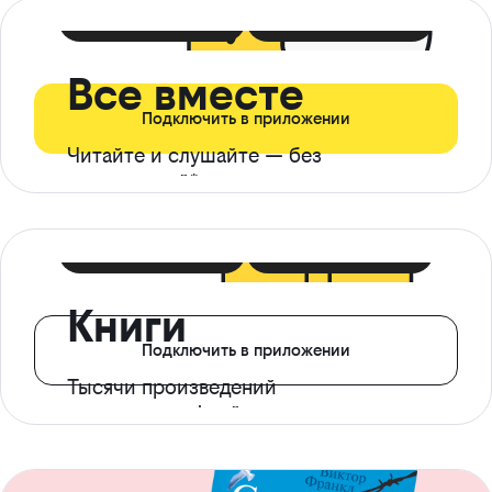
399 ₽ в мес
21 ₽ в день
Все вместе
Подключить в приложении
Читайте и слушайте — без
ограничений*
299 ₽ в мес
14 ₽ в день
Книги
Подключить в приложении
Тысячи произведений
с доступом офлайн