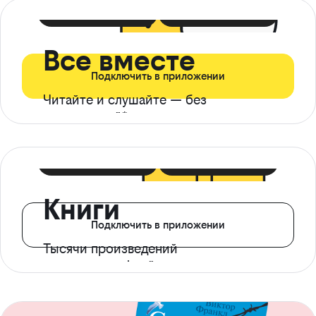
399 ₽ в мес
21 ₽ в день
Все вместе
Подключить в приложении
Читайте и слушайте — без
ограничений*
299 ₽ в мес
14 ₽ в день
Книги
Подключить в приложении
Тысячи произведений
с доступом офлайн