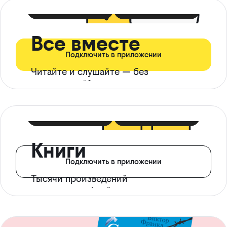
399 ₽ в мес
21 ₽ в день
Все вместе
Подключить в приложении
Читайте и слушайте — без
ограничений*
299 ₽ в мес
14 ₽ в день
Книги
Подключить в приложении
Тысячи произведений
с доступом офлайн