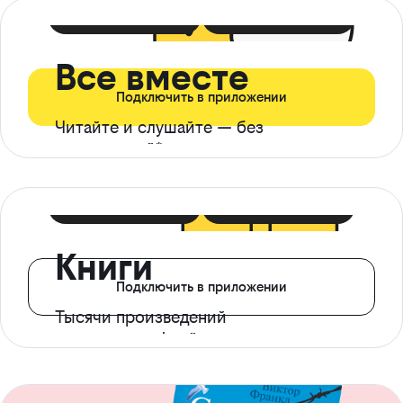
399 ₽ в мес
21 ₽ в день
Все вместе
Подключить в приложении
Читайте и слушайте — без
ограничений*
299 ₽ в мес
14 ₽ в день
Книги
Подключить в приложении
Тысячи произведений
с доступом офлайн