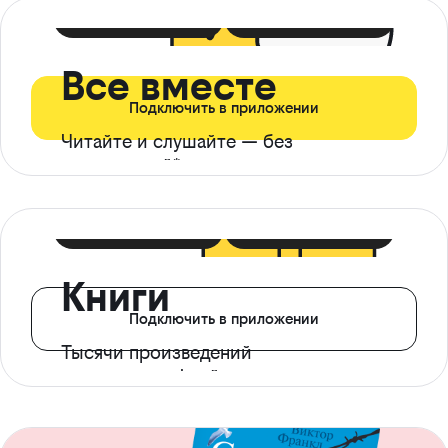
399 ₽ в мес
21 ₽ в день
Все вместе
Подключить в приложении
Читайте и слушайте — без
ограничений*
299 ₽ в мес
14 ₽ в день
Книги
Подключить в приложении
Тысячи произведений
с доступом офлайн