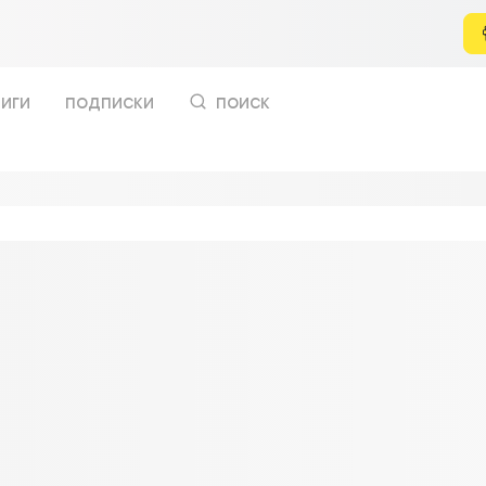
иги
подписки
поиск