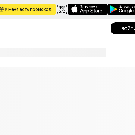
У меня есть промокод
войт